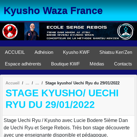
Panneau de gestion des cookies
Kyusho Waza France
ACCUEIL
Adhésion
Kyusho KWF
Shiatsu Ken'Zen
Espace adhérents
Boutique KWF
Médias
Contacts
Accueil
Stage kyusho/ Uechi Ryu du 29/01/2022
STAGE KYUSHO/ UECHI
RYU DU 29/01/2022
Stage Uechi Ryu / Kyusho avec Lucie Bodere 5ième Dan
de Uechi Ryu et Serge Rebois. Très bon stage découverte
avec une enseignante disponible et pédagogue.