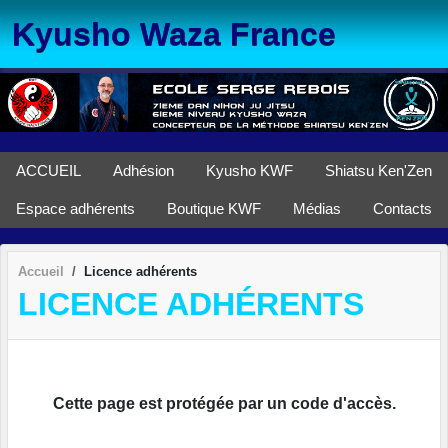
Panneau de gestion des cookies
Kyusho Waza France
ACCUEIL
Adhésion
Kyusho KWF
Shiatsu Ken'Zen
Espace adhérents
Boutique KWF
Médias
Contacts
Accueil
Licence adhérents
LICENCE ADHÉRENTS
Cette page est protégée par un code d'accès.