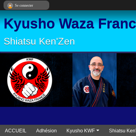
Panneau de gestion des cookies
Se connecter
Kyusho Waza Fran
Shiatsu Ken'Zen
ACCUEIL
Adhésion
Kyusho KWF
Shiatsu Ken