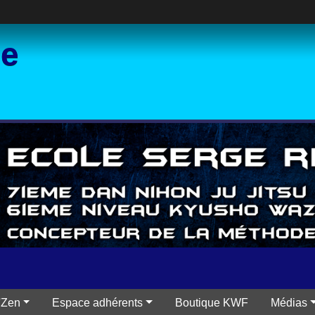
ce
'Zen
Espace adhérents
Boutique KWF
Médias