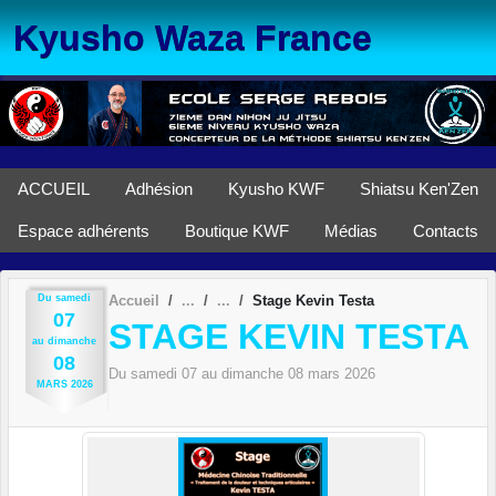
Panneau de gestion des cookies
Kyusho Waza France
ACCUEIL
Adhésion
Kyusho KWF
Shiatsu Ken'Zen
Espace adhérents
Boutique KWF
Médias
Contacts
Du
samedi
Accueil
Stage Kevin Testa
07
STAGE KEVIN TESTA
au
dimanche
08
Du
samedi
07
au
dimanche
08
mars
2026
MARS
2026