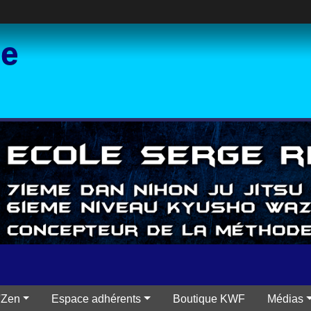
ce
'Zen
Espace adhérents
Boutique KWF
Médias