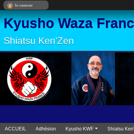
Panneau de gestion des cookies
Se connecter
Kyusho Waza Fran
Shiatsu Ken'Zen
ACCUEIL
Adhésion
Kyusho KWF
Shiatsu Ken