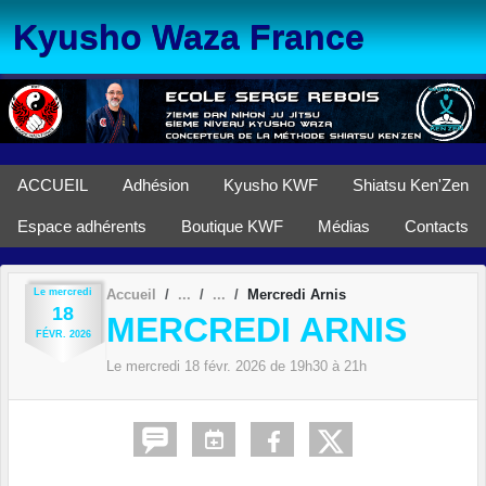
Panneau de gestion des cookies
Kyusho Waza France
ACCUEIL
Adhésion
Kyusho KWF
Shiatsu Ken'Zen
Espace adhérents
Boutique KWF
Médias
Contacts
Le
mercredi
Accueil
Mercredi Arnis
18
MERCREDI ARNIS
FÉVR.
2026
Le
mercredi
18
févr.
2026
de 19h30 à 21h