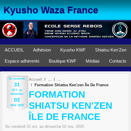
Panneau de gestion des cookies
Kyusho Waza France
ACCUEIL
Adhésion
Kyusho KWF
Shiatsu Ken'Zen
Espace adhérents
Boutique KWF
Médias
Contacts
Du
vendredi
Accueil
31
Formation Shiatsu Ken'zen Île De France
OCT.
au
FORMATION
dimanche
02
SHIATSU KEN'ZEN
NOV.
2025
ÎLE DE FRANCE
Du
vendredi
31
oct.
au
dimanche
02
nov.
2025