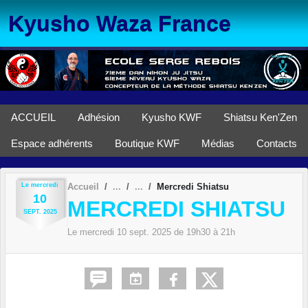
Panneau de gestion des cookies
Kyusho Waza France
ACCUEIL
Adhésion
Kyusho KWF
Shiatsu Ken'Zen
Espace adhérents
Boutique KWF
Médias
Contacts
Le
mercredi
Accueil
Mercredi Shiatsu
10
MERCREDI SHIATSU
SEPT.
2025
Le
mercredi
10
sept.
2025
de 19h30 à 21h