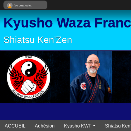
Panneau de gestion des cookies
Se connecter
Kyusho Waza Fran
Shiatsu Ken'Zen
ACCUEIL
Adhésion
Kyusho KWF
Shiatsu Ken