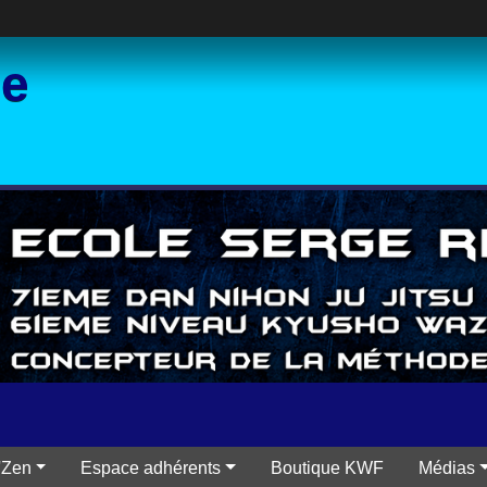
ce
'Zen
Espace adhérents
Boutique KWF
Médias