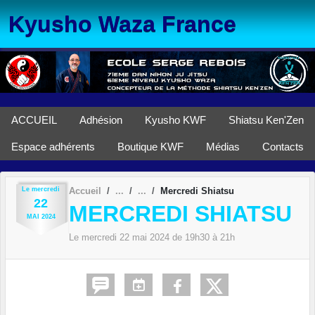
Panneau de gestion des cookies
Kyusho Waza France
ACCUEIL
Adhésion
Kyusho KWF
Shiatsu Ken'Zen
Espace adhérents
Boutique KWF
Médias
Contacts
Le
mercredi
Accueil
Mercredi Shiatsu
22
MERCREDI SHIATSU
MAI
2024
Le
mercredi
22
mai
2024
de 19h30 à 21h