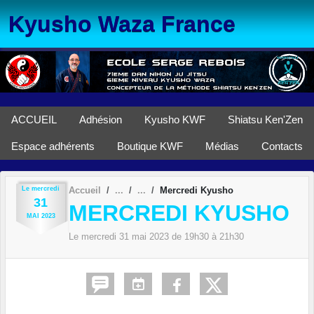
Panneau de gestion des cookies
Kyusho Waza France
ACCUEIL
Adhésion
Kyusho KWF
Shiatsu Ken'Zen
Espace adhérents
Boutique KWF
Médias
Contacts
Le
mercredi
Accueil
Mercredi Kyusho
31
MERCREDI KYUSHO
MAI
2023
Le
mercredi
31
mai
2023
de 19h30 à 21h30