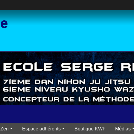
ce
'Zen
Espace adhérents
Boutique KWF
Médias