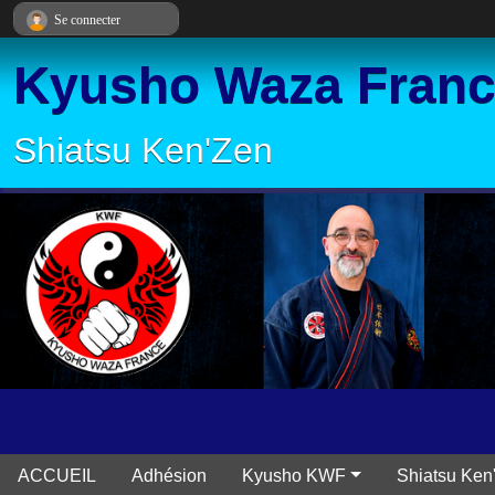
Panneau de gestion des cookies
Se connecter
Kyusho Waza Fran
Shiatsu Ken'Zen
ACCUEIL
Adhésion
Kyusho KWF
Shiatsu Ken