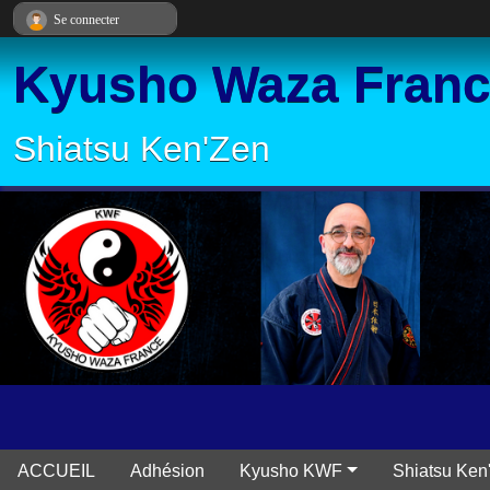
Panneau de gestion des cookies
Se connecter
Kyusho Waza Fran
Shiatsu Ken'Zen
ACCUEIL
Adhésion
Kyusho KWF
Shiatsu Ken