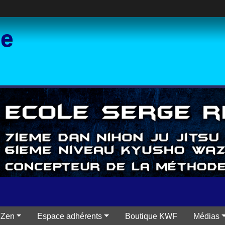
ce
'Zen
Espace adhérents
Boutique KWF
Médias