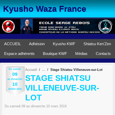
Panneau de gestion des cookies
Kyusho Waza France
ACCUEIL
Adhésion
Kyusho KWF
Shiatsu Ken'Zen
Espace adhérents
Boutique KWF
Médias
Contacts
Du
samedi
Accueil
Stage Shiatsu Villeneuve-sur-Lot
09
STAGE SHIATSU
au
dimanche
10
VILLENEUVE-SUR-
MARS
2019
LOT
Du
samedi
09
au
dimanche
10
mars
2019