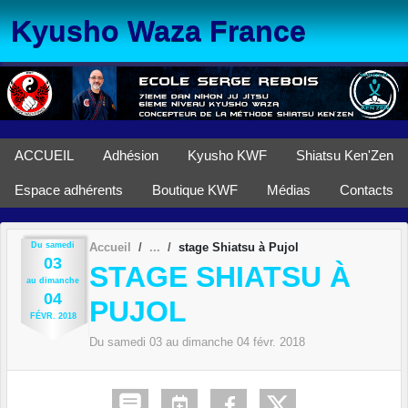
Panneau de gestion des cookies
Kyusho Waza France
ACCUEIL
Adhésion
Kyusho KWF
Shiatsu Ken'Zen
Espace adhérents
Boutique KWF
Médias
Contacts
Du
samedi
Accueil
stage Shiatsu à Pujol
03
STAGE SHIATSU À
au
dimanche
04
PUJOL
FÉVR.
2018
Du
samedi
03
au
dimanche
04
févr.
2018