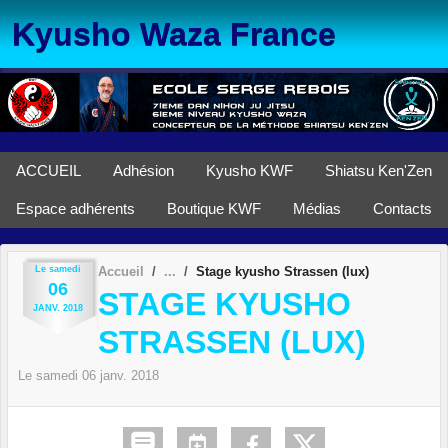
Panneau de gestion des cookies
Kyusho Waza France
ACCUEIL
Adhésion
Kyusho KWF
Shiatsu Ken'Zen
Espace adhérents
Boutique KWF
Médias
Contacts
Le
samedi
Accueil
Stage kyusho Strassen (lux)
06
STAGE KYUSHO
JANV.
2018
STRASSEN (LUX)
Le
samedi
06
janv.
2018