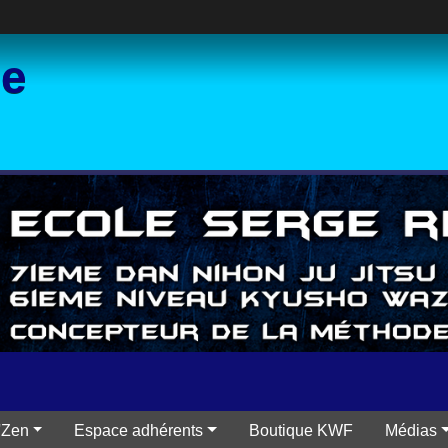
ce
'Zen
Espace adhérents
Boutique KWF
Médias