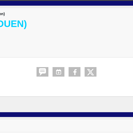
en)
OUEN)