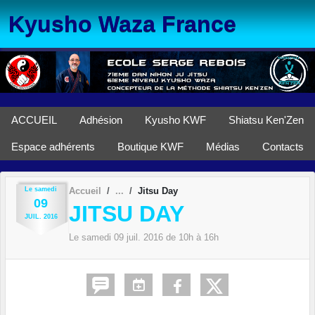
Panneau de gestion des cookies
Kyusho Waza France
ACCUEIL
Adhésion
Kyusho KWF
Shiatsu Ken'Zen
Espace adhérents
Boutique KWF
Médias
Contacts
Le
samedi
Accueil
Jitsu Day
09
JITSU DAY
JUIL.
2016
Le
samedi
09
juil.
2016
de 10h à 16h