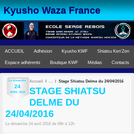
Panneau de gestion des cookies
Kyusho Waza France
ACCUEIL
Adhésion
Kyusho KWF
Shiatsu Ken'Zen
Espace adhérents
Boutique KWF
Médias
Contacts
Le
dimanche
Accueil
Stage Shiatsu Delme du 24/04/2016
24
STAGE SHIATSU
AVRIL
2016
DELME DU
24/04/2016
Le
dimanche
24
avril
2016
de 09h à 12h